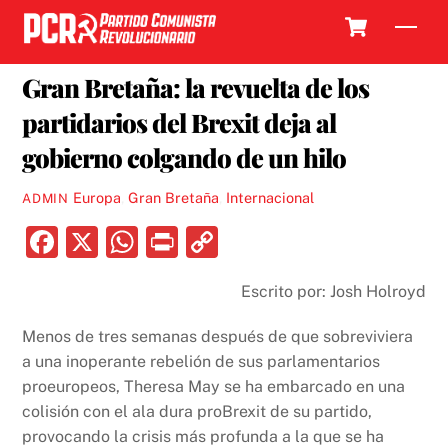
Skip
Cart
Men
to
16 JULIO, 2018
content
Gran Bretaña: la revuelta de los
partidarios del Brexit deja al
gobierno colgando de un hilo
Europa
,
Gran Bretaña
,
Internacional
ADMIN
F
X
W
P
C
a
h
ri
o
Escrito por: Josh Holroyd
c
at
nt
p
e
s
y
Menos de tres semanas después de que sobreviviera
b
A
Li
a una inoperante rebelión de sus parlamentarios
proeuropeos, Theresa May se ha embarcado en una
o
p
n
colisión con el ala dura proBrexit de su partido,
o
p
k
provocando la crisis más profunda a la que se ha