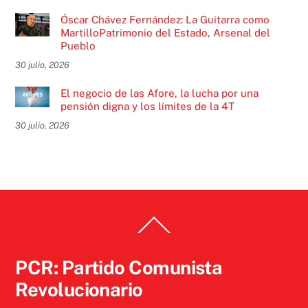
Óscar Chávez Fernández: La Guitarra como
MartilloPatrimonio del Estado, Arsenal del
Pueblo
30 julio, 2026
El negocio de las Afore, la lucha por una
pensión digna y los límites de la 4T
30 julio, 2026
Back
To
Top
PCR: Partido Comunista
Revolucionario