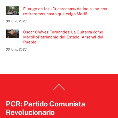
El auge de las «Cucarachas» de India: ¡no nos
retiraremos hasta que caiga Modi!
30 julio, 2026
Óscar Chávez Fernández: La Guitarra como
MartilloPatrimonio del Estado, Arsenal del
Pueblo
30 julio, 2026
Back
To
Top
PCR: Partido Comunista
Revolucionario