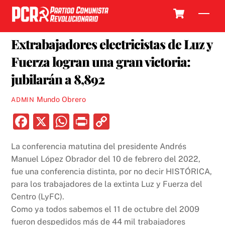
Skip
Cart
Men
to
14 FEBRERO, 2022
content
Extrabajadores electricistas de Luz y
Fuerza logran una gran victoria:
jubilarán a 8,892
Mundo Obrero
ADMIN
F
X
W
P
C
a
h
ri
o
La conferencia matutina del presidente Andrés
c
at
nt
p
Manuel López Obrador del 10 de febrero del 2022,
e
s
y
fue una conferencia distinta, por no decir HISTÓRICA,
b
A
Li
para los trabajadores de la extinta Luz y Fuerza del
Centro (LyFC).
o
p
n
Como ya todos sabemos el 11 de octubre del 2009
o
p
k
fueron despedidos más de 44 mil trabajadores