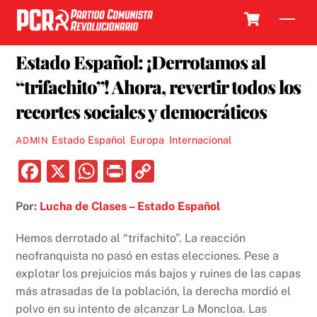
Skip
Cart
Men
to
29 ABRIL, 2019
content
Estado Español: ¡Derrotamos al
“trifachito”! Ahora, revertir todos los
recortes sociales y democráticos
Estado Español
,
Europa
,
Internacional
ADMIN
F
X
W
P
C
a
h
ri
o
Por:
Lucha de Clases – Estado Español
c
at
nt
p
e
s
y
Hemos derrotado al “trifachito”. La reacción
b
A
Li
neofranquista no pasó en estas elecciones. Pese a
explotar los prejuicios más bajos y ruines de las capas
o
p
n
más atrasadas de la población, la derecha mordió el
o
p
k
polvo en su intento de alcanzar La Moncloa. Las