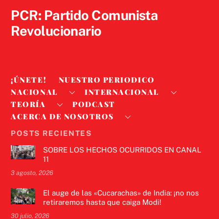
PCR: Partido Comunista
Revolucionario
¡ÚNETE!
NUESTRO PERIODICO
NACIONAL
INTERNACIONAL
TEORÍA
PODCAST
ACERCA DE NOSOTROS
POSTS RECIENTES
SOBRE LOS HECHOS OCURRIDOS EN CANAL
11
3 agosto, 2026
El auge de las «Cucarachas» de India: ¡no nos
retiraremos hasta que caiga Modi!
30 julio, 2026