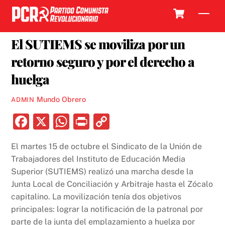
Skip
Cart
Men
to
16 FEBRERO, 2022
content
El SUTIEMS se moviliza por un
retorno seguro y por el derecho a
huelga
Mundo Obrero
ADMIN
F
X
W
P
C
a
h
ri
o
El martes 15 de octubre el Sindicato de la Unión de
c
at
nt
p
Trabajadores del Instituto de Educación Media
e
s
y
Superior (SUTIEMS) realizó una marcha desde la
b
A
Li
Junta Local de Conciliación y Arbitraje hasta el Zócalo
capitalino. La movilización tenía dos objetivos
o
p
n
principales: lograr la notificación de la patronal por
o
p
k
parte de la junta del emplazamiento a huelga por