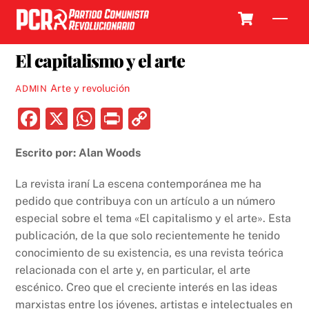
Skip
Cart
Men
to
26 MAYO, 2018
content
El capitalismo y el arte
Arte y revolución
ADMIN
F
X
W
P
C
a
h
ri
o
Escrito por: Alan Woods
c
at
nt
p
e
s
y
La revista iraní La escena contemporánea me ha
b
A
Li
pedido que contribuya con un artículo a un número
especial sobre el tema «El capitalismo y el arte». Esta
o
p
n
publicación, de la que solo recientemente he tenido
o
p
k
conocimiento de su existencia, es una revista teórica
k
relacionada con el arte y, en particular, el arte
escénico. Creo que el creciente interés en las ideas
marxistas entre los jóvenes, artistas e intelectuales en