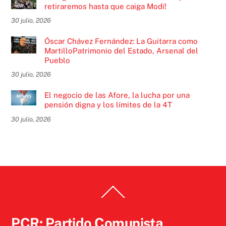
retiraremos hasta que caiga Modi!
30 julio, 2026
Óscar Chávez Fernández: La Guitarra como
MartilloPatrimonio del Estado, Arsenal del
Pueblo
30 julio, 2026
El negocio de las Afore, la lucha por una
pensión digna y los límites de la 4T
30 julio, 2026
Back
To
Top
PCR: Partido Comunista