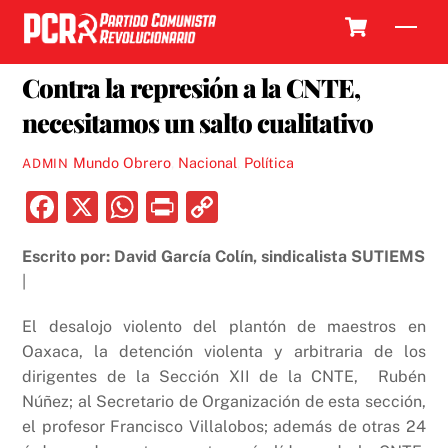
Skip
Cart
Men
to
13 JUNIO, 2016
content
Contra la represión a la CNTE,
necesitamos un salto cualitativo
Mundo Obrero
,
Nacional
,
Política
ADMIN
F
X
W
P
C
a
h
ri
o
Escrito por: David García Colín, sindicalista SUTIEMS
c
at
nt
p
|
e
s
y
b
A
Li
El desalojo violento del plantón de maestros en
Oaxaca, la detención violenta y arbitraria de los
o
p
n
dirigentes de la Sección XII de la CNTE, Rubén
o
p
k
Núñez; al Secretario de Organización de esta sección,
k
el profesor Francisco Villalobos; además de otras 24