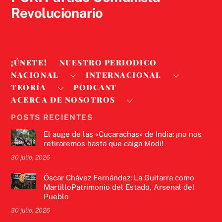
Revolucionario
¡ÚNETE!
NUESTRO PERIODICO
NACIONAL
INTERNACIONAL
TEORÍA
PODCAST
ACERCA DE NOSOTROS
POSTS RECIENTES
El auge de las «Cucarachas» de India: ¡no nos
retiraremos hasta que caiga Modi!
30 julio, 2026
Óscar Chávez Fernández: La Guitarra como
MartilloPatrimonio del Estado, Arsenal del
Pueblo
30 julio, 2026