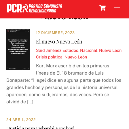
Skip
Cart
Men
to
Nuevo León
content
12 DICIEMBRE, 2023
El nuevo Nuevo León
Said Jiménez
Estados
,
Nacional
,
Nuevo León
Crisis política
,
Nuevo León
Karl Marx escribió en las primeras
líneas de El 18 brumario de Luis
Bonaparte: “Hegel dice en alguna parte que todos los
grandes hechos y personajes de la historia universal
aparecen, como si dijéramos, dos veces. Pero se
olvidó de […]
24 ABRIL, 2022
¡Justicia para Debanhi Escobar!