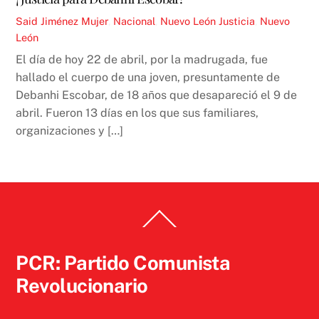
Said Jiménez
Mujer
,
Nacional
,
Nuevo León
Justicia
,
Nuevo
León
El día de hoy 22 de abril, por la madrugada, fue
hallado el cuerpo de una joven, presuntamente de
Debanhi Escobar, de 18 años que desapareció el 9 de
abril. Fueron 13 días en los que sus familiares,
organizaciones y […]
Back
To
Top
PCR: Partido Comunista
Revolucionario