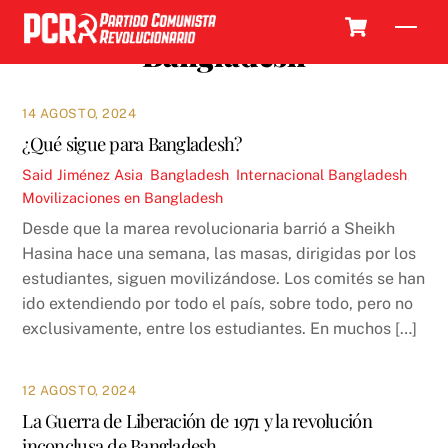
Skip
Cart
Men
to
Bangladesh
content
14 AGOSTO, 2024
¿Qué sigue para Bangladesh?
Said Jiménez
Asia
,
Bangladesh
,
Internacional
Bangladesh
,
Movilizaciones en Bangladesh
Desde que la marea revolucionaria barrió a Sheikh
Hasina hace una semana, las masas, dirigidas por los
estudiantes, siguen movilizándose. Los comités se han
ido extendiendo por todo el país, sobre todo, pero no
exclusivamente, entre los estudiantes. En muchos […]
12 AGOSTO, 2024
La Guerra de Liberación de 1971 y la revolución
inconclusa de Bangladesh