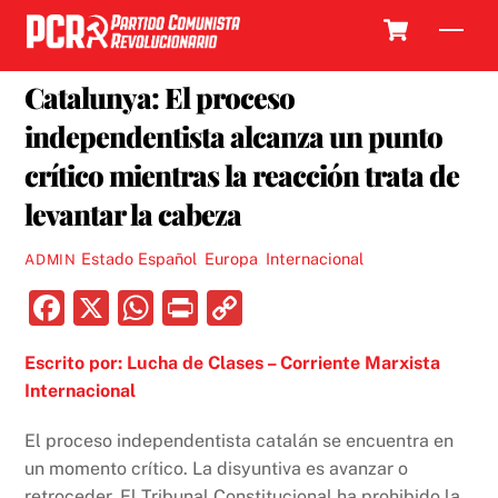
Skip
Cart
Men
to
6 OCTUBRE, 2017
content
Catalunya: El proceso
independentista alcanza un punto
crítico mientras la reacción trata de
levantar la cabeza
Estado Español
,
Europa
,
Internacional
ADMIN
F
X
W
P
C
a
h
ri
o
Escrito por: Lucha de Clases – Corriente Marxista
c
at
nt
p
Internacional
e
s
y
b
A
Li
El proceso independentista catalán se encuentra en
un momento crítico. La disyuntiva es avanzar o
o
p
n
retroceder. El Tribunal Constitucional ha prohibido la