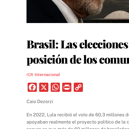
Brasil: Las elecciones
posición de los comu
Internacional
ICR
F
X
W
P
C
a
h
ri
o
Caio Dezorzi
c
at
nt
p
e
s
y
En 2022, Lula recibió el voto de 60,3 millones d
b
A
Li
apoyaban realmente el proyecto político de la c