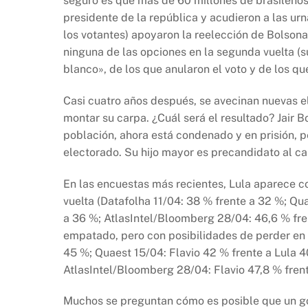
seguro es que más de 60 millones de brasileños
o
p
n
presidente de la república y acudieron a las ur
o
p
k
los votantes) apoyaron la reelección de Bolsona
k
ninguna de las opciones en la segunda vuelta (
blanco», de los que anularon el voto y de los qu
Casi cuatro años después, se avecinan nuevas e
montar su carpa. ¿Cuál será el resultado? Jair B
población, ahora está condenado y en prisión, 
electorado. Su hijo mayor es precandidato al c
En las encuestas más recientes, Lula aparece co
vuelta (Datafolha 11/04: 38 % frente a 32 %; Q
a 36 %; AtlasIntel/Bloomberg 28/04: 46,6 % fre
empatado, pero con posibilidades de perder en l
45 %; Quaest 15/04: Flavio 42 % frente a Lula 
AtlasIntel/Bloomberg 28/04: Flavio 47,8 % frent
Muchos se preguntan cómo es posible que un go