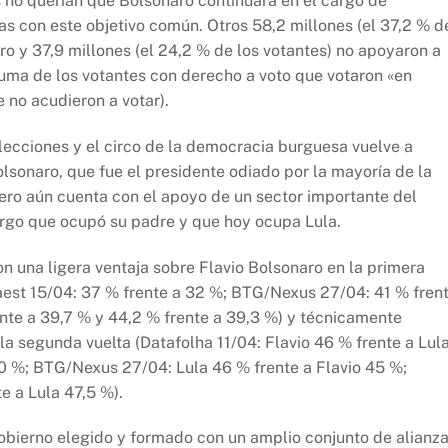
 no querían que Bolsonaro continuara en el cargo de
nas con este objetivo común. Otros 58,2 millones (el 37,2 % d
ro y 37,9 millones (el 24,2 % de los votantes) no apoyaron a
suma de los votantes con derecho a voto que votaron «en
e no acudieron a votar).
lecciones y el circo de la democracia burguesa vuelve a
olsonaro, que fue el presidente odiado por la mayoría de la
pero aún cuenta con el apoyo de un sector importante del
argo que ocupó su padre y que hoy ocupa Lula.
n una ligera ventaja sobre Flavio Bolsonaro en la primera
uaest 15/04: 37 % frente a 32 %; BTG/Nexus 27/04: 41 % fren
nte a 39,7 % y 44,2 % frente a 39,3 %) y técnicamente
a segunda vuelta (Datafolha 11/04: Flavio 46 % frente a Lul
40 %; BTG/Nexus 27/04: Lula 46 % frente a Flavio 45 %;
e a Lula 47,5 %).
bierno elegido y formado con un amplio conjunto de alianz