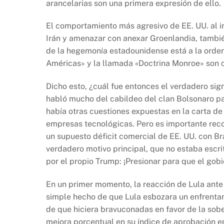
arancelarias son una primera expresión de ello.
El comportamiento más agresivo de EE. UU. al in
Irán y amenazar con anexar Groenlandia, tambié
de la hegemonía estadounidense está a la orden 
Américas» y la llamada «Doctrina Monroe» son c
Dicho esto, ¿cuál fue entonces el verdadero si
habló mucho del cabildeo del clan Bolsonaro pa
había otras cuestiones expuestas en la carta de
empresas tecnológicas. Pero es importante rec
un supuesto déficit comercial de EE. UU. con Bra
verdadero motivo principal, que no estaba escr
por el propio Trump: ¡Presionar para que el gobi
En un primer momento, la reacción de Lula ante
simple hecho de que Lula esbozara un enfrentam
de que hiciera bravuconadas en favor de la sober
mejora porcentual en su índice de aprobación 