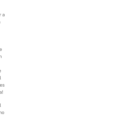
r a
a
e
n
e
l
nes
a!
l
ho
l