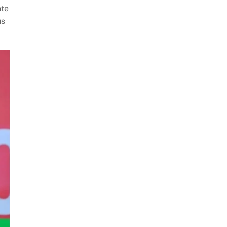
nte
us