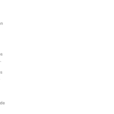
an
os
.
os
s
 de