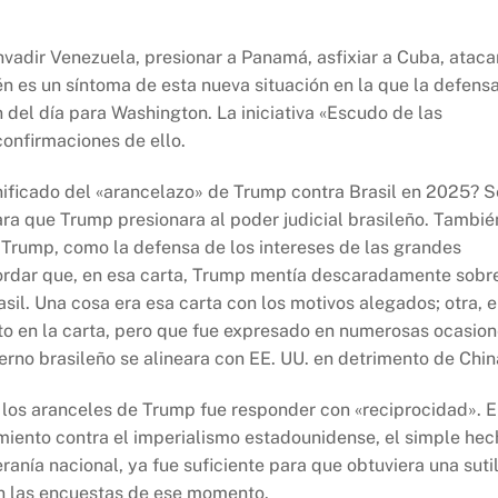
vadir Venezuela, presionar a Panamá, asfixiar a Cuba, ataca
n es un síntoma de esta nueva situación en la que la defens
del día para Washington. La iniciativa «Escudo de las
onfirmaciones de ello.
gnificado del «arancelazo» de Trump contra Brasil en 2025? S
ra que Trump presionara al poder judicial brasileño. Tambié
 Trump, como la defensa de los intereses de las grandes
ordar que, en esa carta, Trump mentía descaradamente sobr
sil. Una cosa era esa carta con los motivos alegados; otra, e
ito en la carta, pero que fue expresado en numerosas ocasio
erno brasileño se alineara con EE. UU. en detrimento de Chin
 los aranceles de Trump fue responder con «reciprocidad». E
iento contra el imperialismo estadounidense, el simple hec
anía nacional, ya fue suficiente para que obtuviera una suti
en las encuestas de ese momento.