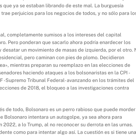
es que ya se estaban librando de este mal. La burguesía
trae perjuicios para los negocios de todos, y no sólo para lo
al, completamente sumisos a los intereses del capital
aro. Pero ponderan que sacarlo ahora podría enardecer los
y desatar un movimiento de masas de izquierda, por el otro. 
residencial, pero caminan con pies de plomo. Decidieron
nea», mientras preparan su reemplazo en las elecciones de
enadores haciendo ataques a los bolsonaristas en la CPI -
TF -Supremo Tribunal Federal- avanzando en los trámites del
ecciones de 2018, el bloqueo a las investigaciones contra
s de todo, Bolsonaro es un perro rabioso que puede morder
ue Bolsonaro intentara un autogolpe, ya sea ahora para
 en 2022, a lo Trump, al no reconocer su derrota en las urnas.
dente como para intentar algo así. La cuestión es si tiene un