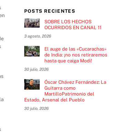
s
POSTS RECIENTES
 en
SOBRE LOS HECHOS
OCURRIDOS EN CANAL 11
3 agosto, 2026
de
s
El auge de las «Cucarachas»
de India: ¡no nos retiraremos
hasta que caiga Modi!
30 julio, 2026
as
Óscar Chávez Fernández: La
Guitarra como
MartilloPatrimonio del
la
Estado, Arsenal del Pueblo
30 julio, 2026
s