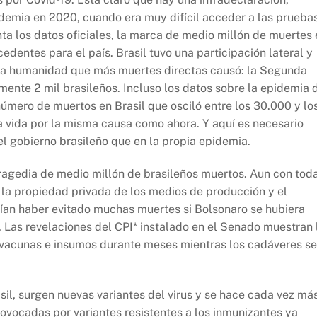
demia en 2020, cuando era muy difícil acceder a las prueba
nta los datos oficiales, la marca de medio millón de muertes
ecedentes para el país. Brasil tuvo una participación lateral y
e la humanidad que más muertes directas causó: la Segunda
ente 2 mil brasileños. Incluso los datos sobre la epidemia 
úmero de muertos en Brasil que osciló entre los 30.000 y lo
a vida por la misma causa como ahora. Y aquí es necesario
el gobierno brasileño que en la propia epidemia.
tragedia de medio millón de brasileños muertos. Aun con tod
 la propiedad privada de los medios de producción y el
ían haber evitado muchas muertes si Bolsonaro se hubiera
as revelaciones del CPI* instalado en el Senado muestran 
 vacunas e insumos durante meses mientras los cadáveres se
il, surgen nuevas variantes del virus y se hace cada vez má
rovocadas por variantes resistentes a los inmunizantes ya