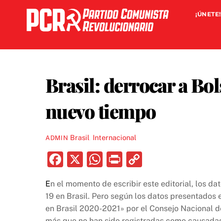
Skip
¡ÚNETE!
to
content
Brasil: derrocar a Bo
nuevo tiempo
Brasil
,
Internacional
ADMIN
F
X
W
P
C
a
h
ri
o
E
n el momento de escribir este editorial, los d
c
at
nt
p
19 en Brasil. Pero según los datos presentados 
e
s
y
en Brasil 2020-2021» por el Consejo Nacional 
más que no han sido registradas como causadas 