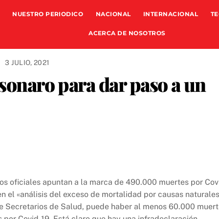
NUESTRO PERIODICO
NACIONAL
INTERNACIONAL
TE
ACERCA DE NOSOTROS
3 JULIO, 2021
lsonaro para dar paso a un
atos oficiales apuntan a la marca de 490.000 muertes por Cov
en el «análisis del exceso de mortalidad por causas naturale
de Secretarios de Salud, puede haber al menos 60.000 muer
por Covid-19. Está claro que hay una infradeclaración,