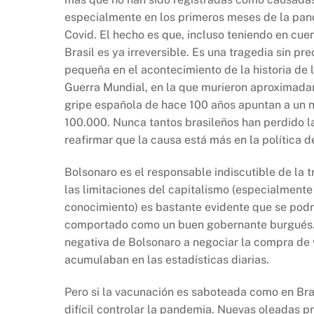
b
A
Li
especialmente en los primeros meses de la pan
o
p
n
Covid. El hecho es que, incluso teniendo en cue
o
p
k
Brasil es ya irreversible. Es una tragedia sin pr
k
pequeña en el acontecimiento de la historia d
Guerra Mundial, en la que murieron aproximadam
gripe española de hace 100 años apuntan a un n
100.000. Nunca tantos brasileños han perdido l
reafirmar que la causa está más en la política d
Bolsonaro es el responsable indiscutible de la 
las limitaciones del capitalismo (especialmente
conocimiento) es bastante evidente que se podr
comportado como un buen gobernante burgués. L
negativa de Bolsonaro a negociar la compra de
acumulaban en las estadísticas diarias.
Pero si la vacunación es saboteada como en Bras
difícil controlar la pandemia. Nuevas oleadas p