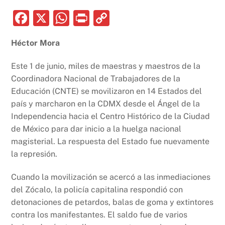
F
X
W
P
C
a
h
ri
o
Héctor Mora
c
at
nt
p
e
s
y
Este 1 de junio, miles de maestras y maestros de la
b
A
Li
Coordinadora Nacional de Trabajadores de la
Educación (CNTE) se movilizaron en 14 Estados del
o
p
n
país y marcharon en la CDMX desde el Ángel de la
o
p
k
Independencia hacia el Centro Histórico de la Ciudad
k
de México para dar inicio a la huelga nacional
magisterial. La respuesta del Estado fue nuevamente
la represión.
Cuando la movilización se acercó a las inmediaciones
del Zócalo, la policía capitalina respondió con
detonaciones de petardos, balas de goma y extintores
contra los manifestantes. El saldo fue de varios