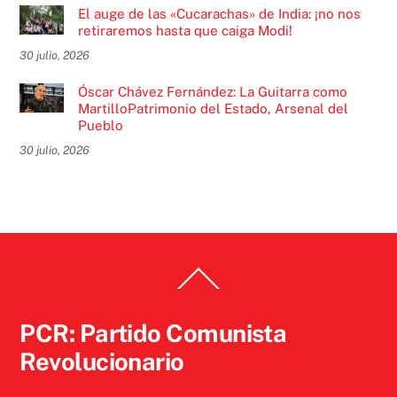
El auge de las «Cucarachas» de India: ¡no nos
retiraremos hasta que caiga Modi!
30 julio, 2026
Óscar Chávez Fernández: La Guitarra como
MartilloPatrimonio del Estado, Arsenal del
Pueblo
30 julio, 2026
Back
To
Top
PCR: Partido Comunista
Revolucionario