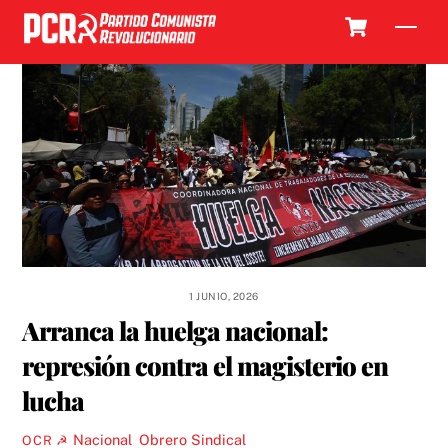
Skip
Cart
Men
to
content
1 JUNIO, 2026
Arranca la huelga nacional:
represión contra el magisterio en
lucha
Nacional
,
Obrero Sindical
OCR ☭