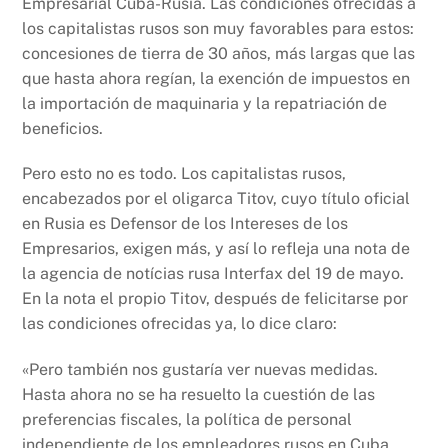
Empresarial Cuba-Rusia. Las condiciones ofrecidas a
o
p
k
los capitalistas rusos son muy favorables para estos:
k
concesiones de tierra de 30 años, más largas que las
que hasta ahora regían, la exención de impuestos en
la importación de maquinaria y la repatriación de
beneficios.
Pero esto no es todo. Los capitalistas rusos,
encabezados por el oligarca Titov, cuyo título oficial
en Rusia es Defensor de los Intereses de los
Empresarios, exigen más, y así lo refleja una nota de
la agencia de notícias rusa Interfax del 19 de mayo.
En la nota el propio Titov, después de felicitarse por
las condiciones ofrecidas ya, lo dice claro:
«Pero también nos gustaría ver nuevas medidas.
Hasta ahora no se ha resuelto la cuestión de las
preferencias fiscales, la política de personal
independiente de los empleadores rusos en Cuba,