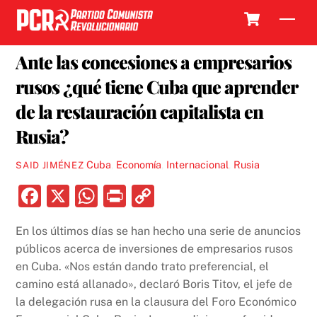
Skip
Cart
Men
to
22 MAYO, 2023
content
Ante las concesiones a empresarios
rusos ¿qué tiene Cuba que aprender
de la restauración capitalista en
Rusia?
Cuba
,
Economía
,
Internacional
,
Rusia
SAID JIMÉNEZ
F
X
W
P
C
a
h
ri
o
En los últimos días se han hecho una serie de anuncios
c
at
nt
p
públicos acerca de inversiones de empresarios rusos
e
s
y
en Cuba. «Nos están dando trato preferencial, el
b
A
Li
camino está allanado», declaró Boris Titov, el jefe de
la delegación rusa en la clausura del Foro Económico
o
p
n