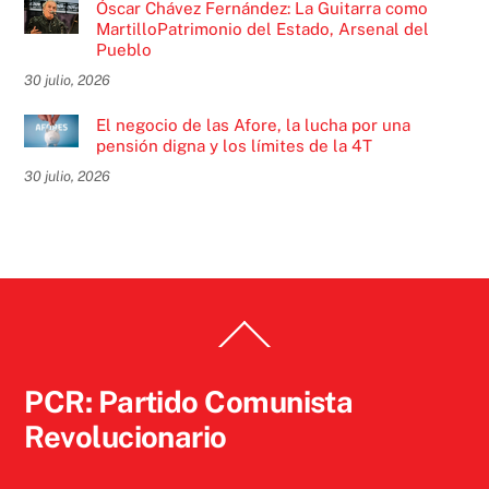
Óscar Chávez Fernández: La Guitarra como
MartilloPatrimonio del Estado, Arsenal del
Pueblo
30 julio, 2026
El negocio de las Afore, la lucha por una
pensión digna y los límites de la 4T
30 julio, 2026
Back
To
Top
PCR: Partido Comunista
Revolucionario