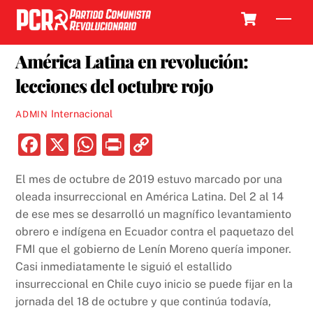
Skip
Cart
Men
to
10 FEBRERO, 2020
content
América Latina en revolución:
lecciones del octubre rojo
Internacional
ADMIN
F
X
W
P
C
a
h
ri
o
El mes de octubre de 2019 estuvo marcado por una
c
at
nt
p
oleada insurreccional en América Latina. Del 2 al 14
e
s
y
de ese mes se desarrolló un magnífico levantamiento
b
A
Li
obrero e indígena en Ecuador contra el paquetazo del
FMI que el gobierno de Lenín Moreno quería imponer.
o
p
n
Casi inmediatamente le siguió el estallido
o
p
k
insurreccional en Chile cuyo inicio se puede fijar en la
k
jornada del 18 de octubre y que continúa todavía,