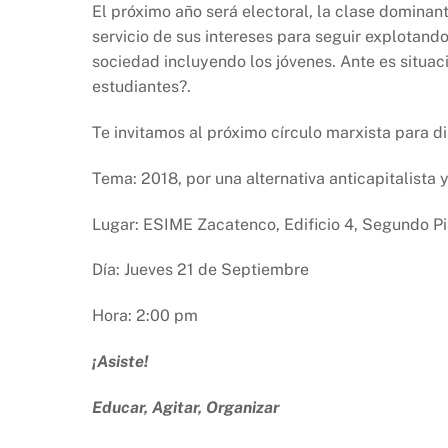
e
s
y
El próximo año será electoral, la clase dominan
b
A
Li
servicio de sus intereses para seguir explotand
sociedad incluyendo los jóvenes. Ante es situaci
o
p
n
estudiantes?.
o
p
k
k
Te invitamos al próximo círculo marxista para di
Tema: 2018, por una alternativa anticapitalista y
Lugar: ESIME Zacatenco, Edificio 4, Segundo Pi
Día: Jueves 21 de Septiembre
Hora: 2:00 pm
¡Asiste!
Educar, Agitar, Organizar