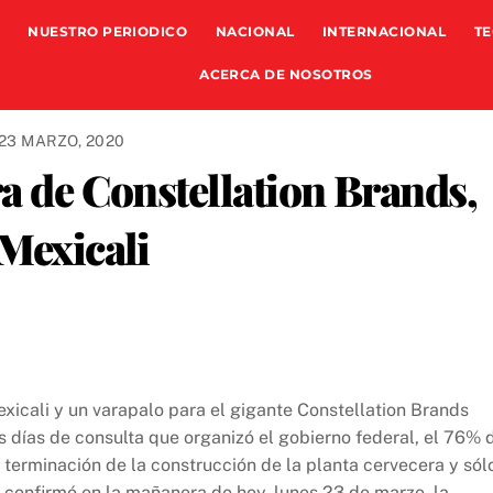
NUESTRO PERIODICO
NACIONAL
INTERNACIONAL
TE
ACERCA DE NOSOTROS
23 MARZO, 2020
ra de Constellation Brands,
 Mexicali
xicali y un varapalo para el gigante Constellation Brands
 días de consulta que organizó el gobierno federal, el 76% 
 terminación de la construcción de la planta cervecera y sól
l confirmó en la mañanera de hoy, lunes 23 de marzo, la