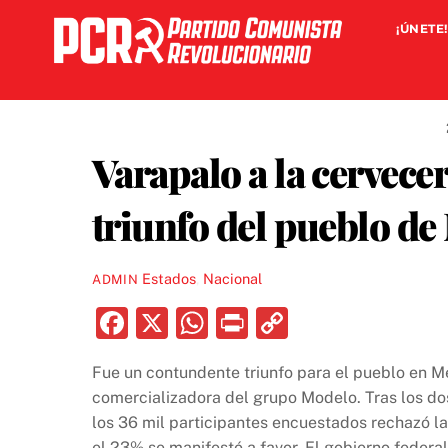
Skip
¡ÚNETE!
to
content
Varapalo a la cervece
triunfo del pueblo de
Estados
,
Nacional
ADMIN
F
X
W
P
C
a
h
ri
o
Fue un contundente triunfo para el pueblo en Me
c
at
nt
p
comercializadora del grupo Modelo. Tras los dos
e
s
y
los 36 mil participantes encuestados rechazó la
el 23% se manifestó a favor. El gobierno federa