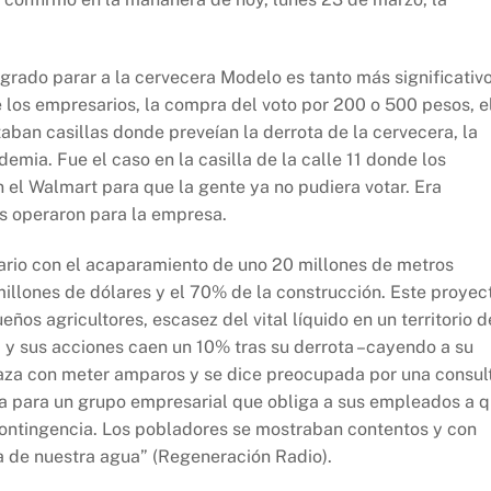
ogrado parar a la cervecera Modelo es tanto más significativ
 los empresarios, la compra del voto por 200 o 500 pesos, e
aban casillas donde preveían la derrota de la cervecera, la
demia. Fue el caso en la casilla de la calle 11 donde los
en el Walmart para que la gente ya no pudiera votar. Era
as operaron para la empresa.
ario con el acaparamiento de uno 20 millones de metros
millones de dólares y el 70% de la construcción. Este proyec
ños agricultores, escasez del vital líquido en un territorio d
a y sus acciones caen un 10% tras su derrota –cayendo a su
naza con meter amparos y se dice preocupada por una consul
ía para un grupo empresarial que obliga a sus empleados a 
contingencia. Los pobladores se mostraban contentos y con
a de nuestra agua” (Regeneración Radio).