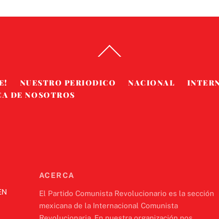
Back
To
Top
E!
NUESTRO PERIODICO
NACIONAL
INTER
CA DE NOSOTROS
ACERCA
EN
El Partido Comunista Revolucionario es la sección
mexicana de la Internacional Comunista
Revolucionaria. En nuestra organización nos