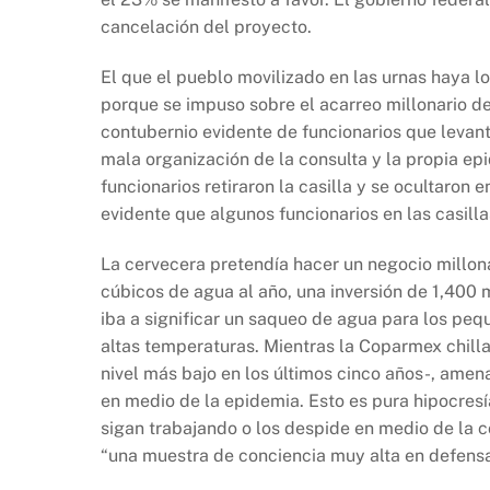
b
A
Li
cancelación del proyecto.
o
p
n
o
p
k
El que el pueblo movilizado en las urnas haya l
k
porque se impuso sobre el acarreo millonario de
contubernio evidente de funcionarios que levant
mala organización de la consulta y la propia epi
funcionarios retiraron la casilla y se ocultaron 
evidente que algunos funcionarios en las casill
La cervecera pretendía hacer un negocio millon
cúbicos de agua al año, una inversión de 1,400 
iba a significar un saqueo de agua para los peque
altas temperaturas. Mientras la Coparmex chill
nivel más bajo en los últimos cinco años-, ame
en medio de la epidemia. Esto es pura hipocres
sigan trabajando o los despide en medio de la 
“una muestra de conciencia muy alta en defens