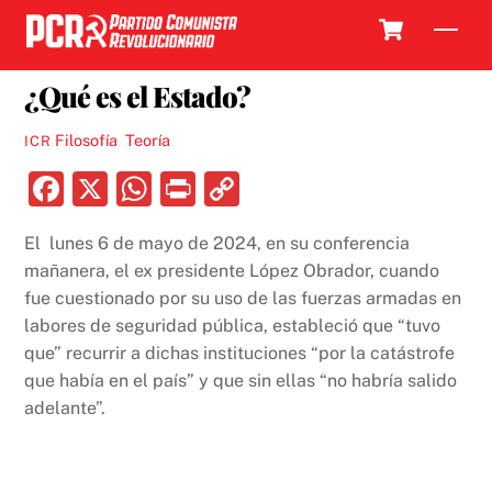
Skip
Cart
Men
to
17 MAYO, 2025
content
¿Qué es el Estado?
Filosofía
,
Teoría
ICR
F
X
W
P
C
a
h
ri
o
El lunes 6 de mayo de 2024, en su conferencia
c
at
nt
p
mañanera, el ex presidente López Obrador, cuando
e
s
y
fue cuestionado por su uso de las fuerzas armadas en
b
A
Li
labores de seguridad pública, estableció que “tuvo
que” recurrir a dichas instituciones “por la catástrofe
o
p
n
que había en el país” y que sin ellas “no habría salido
o
p
k
adelante”.
k