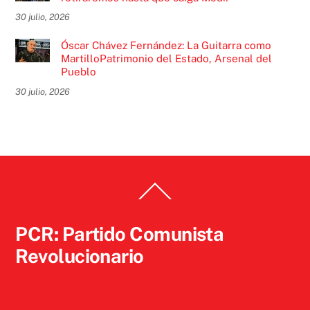
30 julio, 2026
Óscar Chávez Fernández: La Guitarra como
MartilloPatrimonio del Estado, Arsenal del
Pueblo
30 julio, 2026
Back
To
Top
PCR: Partido Comunista
Revolucionario