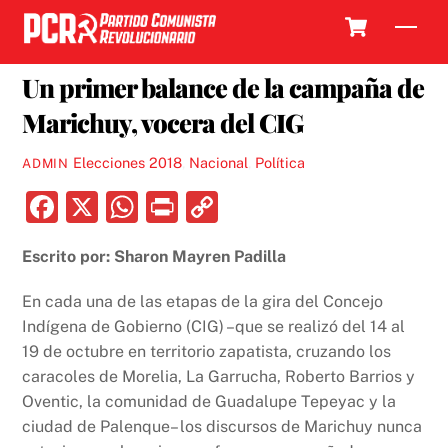
Skip
Cart
Men
to
8 NOVIEMBRE, 2017
content
Un primer balance de la campaña de
Marichuy, vocera del CIG
Elecciones 2018
,
Nacional
,
Política
ADMIN
F
X
W
P
C
a
h
ri
o
Escrito por: Sharon Mayren Padilla
c
at
nt
p
e
s
y
En cada una de las etapas de la gira del Concejo
b
A
Li
Indígena de Gobierno (CIG) –que se realizó del 14 al
19 de octubre en territorio zapatista, cruzando los
o
p
n
caracoles de Morelia, La Garrucha, Roberto Barrios y
o
p
k
Oventic, la comunidad de Guadalupe Tepeyac y la
k
ciudad de Palenque– los discursos de Marichuy nunca