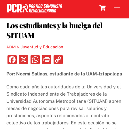
Skip
Cart
Men
to
7 FEBRERO, 2019
content
Los estudiantes y la huelga del
SITUAM
Juventud y Educación
ADMIN
F
X
W
P
C
a
h
ri
o
Por: Noemí Salinas, estudiante de la UAM-Iztapalapa
c
at
nt
p
e
s
y
Como cada año las autoridades de la Universidad y el
b
A
Li
Sindicato Independiente de Trabajadores de la
Universidad Autónoma Metropolitana (SITUAM) abren
o
p
n
mesas de negociaciones para revisar salarios y
o
p
k
prestaciones, aspectos relacionados al contrato
k
colectivo de los trabajadores. En esta ocasión no se