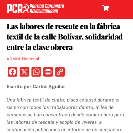
Skip
Cart
Men
to
21 SEPTIEMBRE, 2017
content
Las labores de rescate en la fábrica
textil de la calle Bolívar, solidaridad
entre la clase obrera
Nacional
ADMIN
F
X
W
P
C
a
h
ri
o
Escrito por Carlos Aguilar
c
at
nt
p
e
s
y
Una fábrica textil de cuatro pisos colapsó durante el
b
A
Li
sismo con todos los trabajadores dentro, miles de
personas se han concentrado desde primera hora para
o
p
n
las labores de rescate y acopio de víveres, a
o
p
k
continuación publicamos un informe de un compañero