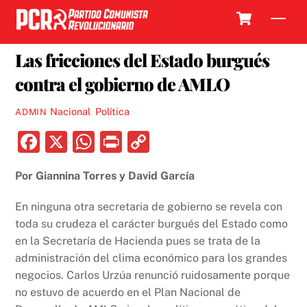
Skip
Cart
Men
to
12 JULIO, 2019
content
Las fricciones del Estado burgués
contra el gobierno de AMLO
Nacional
,
Política
ADMIN
F
X
W
P
C
a
h
ri
o
Por Giannina Torres y David García
c
at
nt
p
e
s
y
En ninguna otra secretaria de gobierno se revela con
b
A
Li
toda su crudeza el carácter burgués del Estado como
en la Secretaría de Hacienda pues se trata de la
o
p
n
administración del clima económico para los grandes
o
p
k
negocios. Carlos Urzúa renunció ruidosamente porque
k
no estuvo de acuerdo en el Plan Nacional de