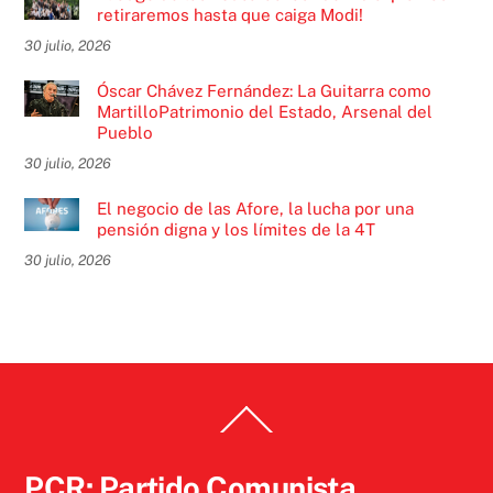
retiraremos hasta que caiga Modi!
30 julio, 2026
Óscar Chávez Fernández: La Guitarra como
MartilloPatrimonio del Estado, Arsenal del
Pueblo
30 julio, 2026
El negocio de las Afore, la lucha por una
pensión digna y los límites de la 4T
30 julio, 2026
Back
To
Top
PCR: Partido Comunista