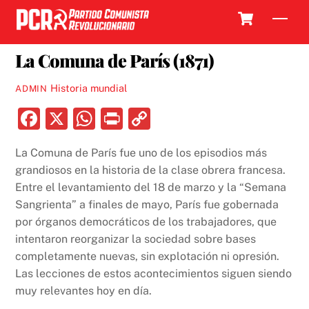
Skip
Cart
Men
to
18 MARZO, 2021
content
La Comuna de París (1871)
Historia mundial
ADMIN
F
X
W
P
C
a
h
ri
o
La Comuna de París fue uno de los episodios más
c
at
nt
p
grandiosos en la historia de la clase obrera francesa.
e
s
y
Entre el levantamiento del 18 de marzo y la “Semana
b
A
Li
Sangrienta” a finales de mayo, París fue gobernada
por órganos democráticos de los trabajadores, que
o
p
n
intentaron reorganizar la sociedad sobre bases
o
p
k
completamente nuevas, sin explotación ni opresión.
k
Las lecciones de estos acontecimientos siguen siendo
muy relevantes hoy en día.