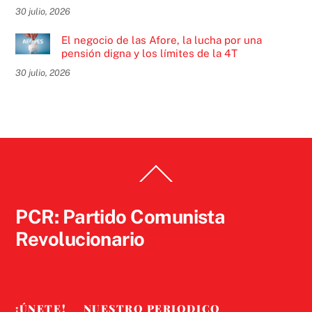
30 julio, 2026
El negocio de las Afore, la lucha por una
pensión digna y los límites de la 4T
30 julio, 2026
Back
To
Top
PCR: Partido Comunista
Revolucionario
¡ÚNETE!
NUESTRO PERIODICO