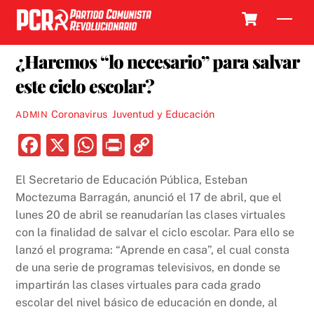
Skip
Cart
Men
to
24 ABRIL, 2020
content
¿Haremos “lo necesario” para salvar
este ciclo escolar?
Coronavirus
,
Juventud y Educación
ADMIN
F
X
W
P
C
a
h
ri
o
El Secretario de Educación Pública, Esteban
c
at
nt
p
Moctezuma Barragán, anunció el 17 de abril, que el
e
s
y
lunes 20 de abril se reanudarían las clases virtuales
b
A
Li
con la finalidad de salvar el ciclo escolar. Para ello se
lanzó el programa: “Aprende en casa”, el cual consta
o
p
n
de una serie de programas televisivos, en donde se
o
p
k
impartirán las clases virtuales para cada grado
k
escolar del nivel básico de educación en donde, al