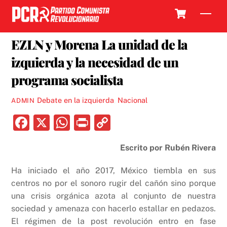
Skip
Cart
Men
to
13 FEBRERO, 2017
content
EZLN y Morena La unidad de la
izquierda y la necesidad de un
programa socialista
Debate en la izquierda
,
Nacional
ADMIN
F
X
W
P
C
a
h
ri
o
Escrito por Rubén Rivera
c
at
nt
p
e
s
y
Ha iniciado el año 2017, México tiembla en sus
b
A
Li
centros no por el sonoro rugir del cañón sino porque
una crisis orgánica azota al conjunto de nuestra
o
p
n
sociedad y amenaza con hacerlo estallar en pedazos.
o
p
k
El régimen de la post revolución entro en fase