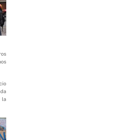
ros
nos
cio
ada
 la