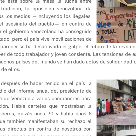
te está sobre la mesa la lucha entre
tradición, la oposición venezolana da
s los medios —incluyendo los ilegales,
 el asesinato del pueblo— en contra de
er el gobierno venezolano ha conseguido
do, pero el país vive movilizaciones de
 parecer se ha desactivado el golpe, el futuro de la revoluc
er de todo trabajador y joven consiente. Las tensiones de e
 muchos países del mundo se han dado actos de solidaridad 
de ellos.
 después de haber tenido en el país la
io del informe anual del presidente de
a de Venezuela varios compañeros para
ución. Había carteles que mostraban la
añeros, quizás unos 20 y había unos 6
que también manifestaban su rechazo al
s directas en contra de nosotros con