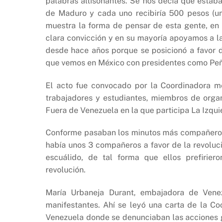
palabras altisonantes. Se nos decía que está
de Maduro y cada uno recibiría 500 pesos (un
muestra la forma de pensar de esta gente, en
clara convicción y en su mayoría apoyamos a la
desde hace años porque se posicionó a favor d
que vemos en México con presidentes como Peñ
El acto fue convocado por la Coordinadora m
trabajadores y estudiantes, miembros de orga
Fuera de Venezuela en la que participa La Izqui
Conforme pasaban los minutos más compañeros s
había unos 3 compañeros a favor de la revoluci
escuálido, de tal forma que ellos prefirier
revolución.
María Urbaneja Durant, embajadora de Venez
manifestantes. Ahí se leyó una carta de la C
Venezuela donde se denunciaban las acciones go