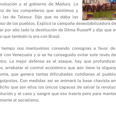
evolución y el gobierno de Maduro. La
io de los compañeros que asistimos y
o las de Telesur. Dijo que no daba las
iso de los pueblos. Explicó la campaña desestabilizadora de
ar por alto lado la destitución de Dilma Russeff y dijo que e
o que también lo era con Brasil.
do tiempo nos mantuvimos coreando consignas a favor de
d con Venezuela y si se ha conseguido evitar este revés de
otro. La mejor defensa es el ataque, hay que profundizar
mo, arrebatar el control económico que aún tiene la oligarq
omía, que genera tantas dificultades cotidianas al pueblo
y golpistas. Con medidas así se animará la base chavista en
dicho que son ellos los únicos capaces de salvar la revoluc
volución y el caos y sangre que eso traería pero para mante
lmente al socialismo.