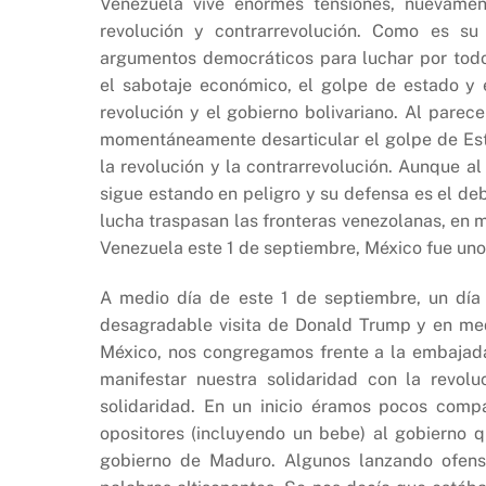
e
s
y
Venezuela vive enormes tensiones, nuevamen
b
A
Li
revolución y contrarrevolución. Como es su 
argumentos democráticos para luchar por todo
o
p
n
el sabotaje económico, el golpe de estado y
o
p
k
revolución y el gobierno bolivariano. Al parec
k
momentáneamente desarticular el golpe de Esta
la revolución y la contrarrevolución. Aunque al
sigue estando en peligro y su defensa es el deb
lucha traspasan las fronteras venezolanas, en
Venezuela este 1 de septiembre, México fue uno 
A medio día de este 1 de septiembre, un día
desagradable visita de Donald Trump y en med
México, nos congregamos frente a la embajad
manifestar nuestra solidaridad con la revol
solidaridad. En un inicio éramos pocos comp
opositores (incluyendo un bebe) al gobierno 
gobierno de Maduro.
Algunos lanzando ofensa