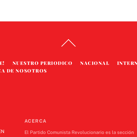
Back
To
Top
E!
NUESTRO PERIODICO
NACIONAL
INTER
CA DE NOSOTROS
ACERCA
EN
El Partido Comunista Revolucionario es la sección