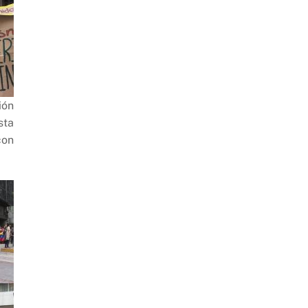
ión
sta
con