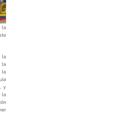
 la
ste
 la
 la
 la
uía
, y
 la
ión
ner