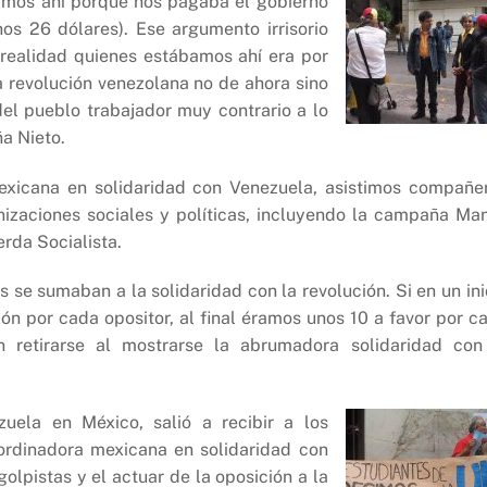
bamos ahí porque nos pagaba el gobierno
os 26 dólares). Ese argumento irrisorio
 realidad quienes estábamos ahí era por
 revolución venezolana no de ahora sino
el pueblo trabajador muy contrario a lo
a Nieto.
exicana en solidaridad con Venezuela, asistimos compañe
nizaciones sociales y políticas, incluyendo la campaña Ma
erda Socialista.
e sumaban a la solidaridad con la revolución. Si en un ini
ón por cada opositor, al final éramos unos 10 a favor por c
on retirarse al mostrarse la abrumadora solidaridad con
uela en México, salió a recibir a los
oordinadora mexicana en solidaridad con
lpistas y el actuar de la oposición a la