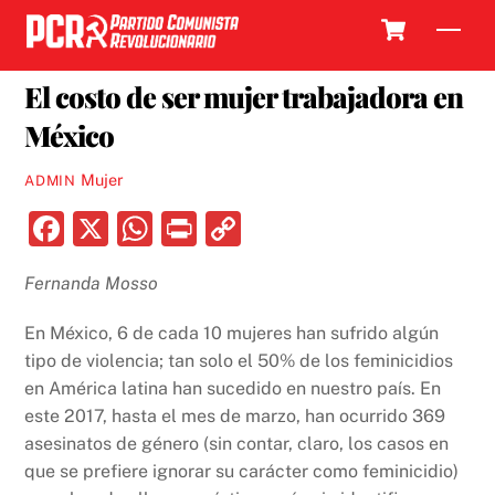
Skip
Cart
Men
to
16 MAYO, 2017
content
El costo de ser mujer trabajadora en
México
Mujer
ADMIN
F
X
W
P
C
a
h
ri
o
Fernanda Mosso
c
at
nt
p
e
s
y
En México, 6 de cada 10 mujeres han sufrido algún
b
A
Li
tipo de violencia; tan solo el 50% de los feminicidios
en América latina han sucedido en nuestro país. En
o
p
n
este 2017, hasta el mes de marzo, han ocurrido 369
o
p
k
asesinatos de género (sin contar, claro, los casos en
k
que se prefiere ignorar su carácter como feminicidio)