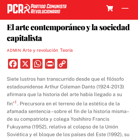
Skip
Cart
Men
to
10 SEPTIEMBRE, 2019
content
El arte contemporáneo y la sociedad
capitalista
Arte y revolución
,
Teoría
ADMIN
F
X
W
P
C
a
h
ri
o
Siete lustros han transcurrido desde que el filósofo
c
at
nt
p
estadounidense Arthur Coleman Danto (1924-2013)
e
s
y
afirmara que la historia del arte había llegado a su
b
A
Li
1
fin”
. Precursora en el terreno de la estética de la
o
p
n
afamada sentencia –sobre el fin de la historia misma–
de su compatriota y colega Yoshihiro Francis
o
p
k
Fukuyama (1952), relativa al colapso de la Unión
k
Soviética y el bloque de los países del Este (1992), su