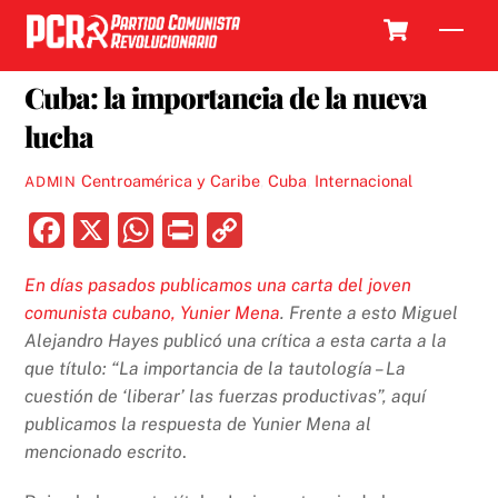
Skip
Cart
Men
to
1 OCTUBRE, 2019
content
Cuba: la importancia de la nueva
lucha
Centroamérica y Caribe
,
Cuba
,
Internacional
ADMIN
F
X
W
P
C
a
h
ri
o
En días pasados publicamos una carta del joven
c
at
nt
p
comunista cubano, Yunier Mena
. Frente a esto Miguel
e
s
y
Alejandro Hayes publicó una crítica a esta carta a la
b
A
Li
que título: “La importancia de la tautología – La
cuestión de ‘liberar’ las fuerzas productivas”, aquí
o
p
n
publicamos la respuesta de Yunier Mena al
o
p
k
mencionado escrito
.
k