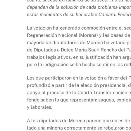
b
A
Li
dependen de la solución de cada problema import
o
p
n
estos momentos de su honorable Cámara.
Feder
o
p
k
k
La votación ha generado conmoción entre el sect
Regeneración Nacional (Morena) y las bases de
mayoría de diputadores de Morena ha votado por
de Diputados a Dulce María Sauri Rancho del Par
trabajos legislativos, en su justificación han a
pero la indignación se ha hecho sentir en las red
Los que participaron en la votación a favor del 
profundizó a partir de la elección presidencial 
apoya al proceso de la Cuarta Transformación es
fondo saben lo que representan: saqueo, explota
y laborales.
A los diputados de Morena parece que no es de 
lado una minoría correctamente se rebelaron cont