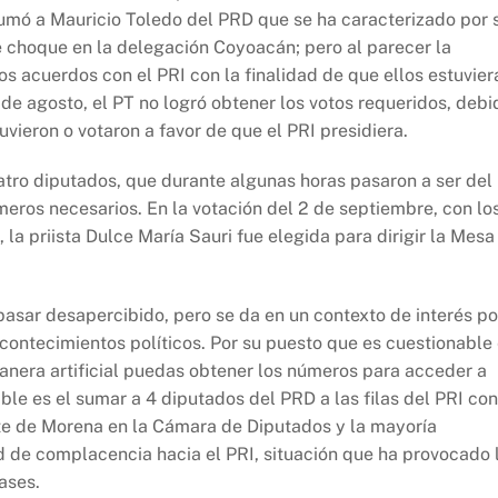
umó a Mauricio Toledo del PRD que se ha caracterizado por 
de choque en la delegación Coyoacán; pero al parecer la
s acuerdos con el PRI con la finalidad de que ellos estuvier
1 de agosto, el PT no logró obtener los votos requeridos, debi
vieron o votaron a favor de que el PRI presidiera.
atro diputados, que durante algunas horas pasaron a ser del
meros necesarios. En la votación del 2 de septiembre, con lo
la priista Dulce María Sauri fue elegida para dirigir la Mesa
asar desapercibido, pero se da en un contexto de interés po
acontecimientos políticos. Por su puesto que es cuestionable 
nera artificial puedas obtener los números para acceder a
le es el sumar a 4 diputados del PRD a las filas del PRI con
ente de Morena en la Cámara de Diputados y la mayoría
d de complacencia hacia el PRI, situación que ha provocado 
ases.