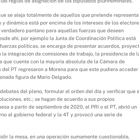
 las reglas de asignación de los diputados plurinominales.
que se aleja totalmente de aquellos que pretende representa
 y dinámica está por encima de los intereses de los elector
un verdadero pantano para aquellas fuerzas que deseen
sde ahí, por ejemplo la Junta de Coordinación Política está
fuerzas políticas, se encarga de presentar acuerdos, proyec
 la integración de comisiones de trabajo, la presidencia de l
ria que cuente con la mayoría absoluta de la Cámara de
es del PT regresaron a Morena para que este pudiera acceder
onada figura de Mario Delgado.
debates del pleno, formular el orden del día y verificar que e
luciones, etc.; se hagan de acuerdo a sus propios
mesa a partir de septiembre de 2020, el PRI o el PT, abrió un
rno al gobierno federal y la 4T y provocó una serie de
esidir la mesa, en una operación sumamente cuestionable,