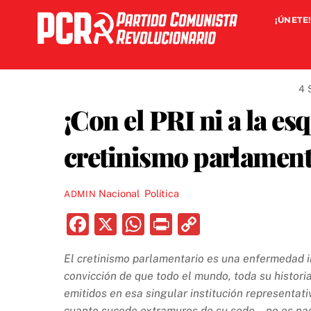
Skip
¡ÚNETE!
to
content
4 
¡Con el PRI ni a la es
cretinismo parlament
Nacional
,
Política
ADMIN
F
X
W
P
C
a
h
ri
o
El cretinismo parlamentario es una enfermedad 
c
at
nt
p
convicción de que todo el mundo, toda su histori
e
s
y
emitidos en esa singular institución representat
cuanto sucede extramuros de su sede… no es na