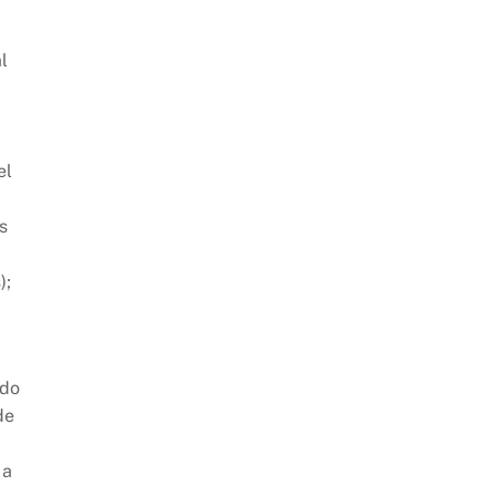
l
el
s
);
ido
de
 a