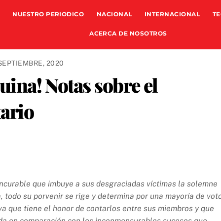
NUESTRO PERIODICO
NACIONAL
INTERNACIONAL
TE
ACERCA DE NOSOTROS
SEPTIEMBRE, 2020
quina! Notas sobre el
ario
incurable que imbuye a sus desgraciadas víctimas la solemne
a, todo su porvenir se rige y determina por una mayoría de vot
iva que tiene el honor de contarlos entre sus miembros y que
da en comparación con los inconmensurables sucesos que