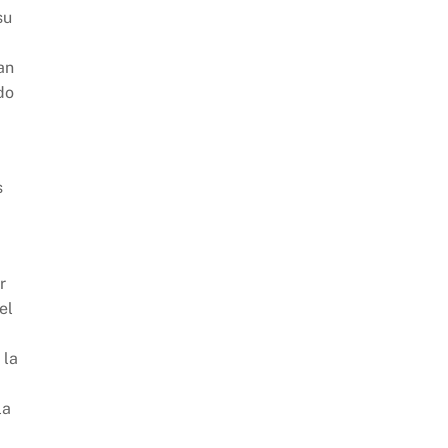
su
an
do
s
r
el
 la
la