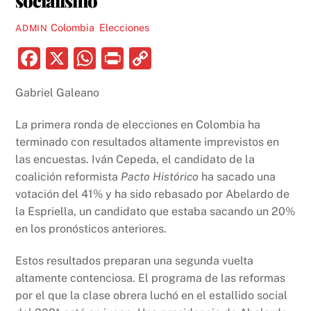
Colombia
,
Elecciones
ADMIN
F
X
W
P
C
a
h
ri
o
Gabriel Galeano
c
at
nt
p
e
s
y
La primera ronda de elecciones en Colombia ha
b
A
Li
terminado con resultados altamente imprevistos en
las encuestas. Iván Cepeda, el candidato de la
o
p
n
coalición reformista
Pacto Histórico
ha sacado una
o
p
k
votación del 41% y ha sido rebasado por Abelardo de
k
la Espriella, un candidato que estaba sacando un 20%
en los pronósticos anteriores.
Estos resultados preparan una segunda vuelta
altamente contenciosa. El programa de las reformas
por el que la clase obrera luchó en el estallido social