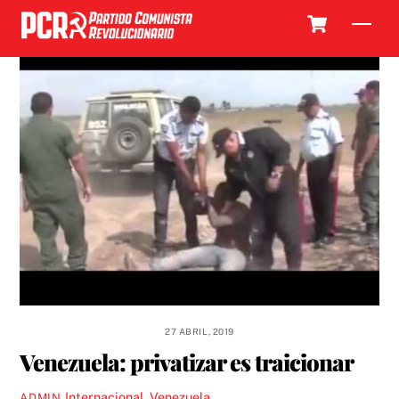
Skip
Cart
Men
to
content
27 ABRIL, 2019
Venezuela: privatizar es traicionar
Internacional
,
Venezuela
ADMIN