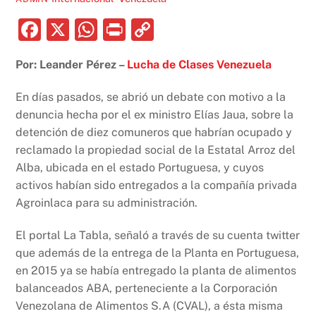
F
X
W
P
C
a
h
ri
o
Por: Leander Pérez –
Lucha de Clases Venezuela
c
at
nt
p
e
s
y
En días pasados, se abrió un debate con motivo a la
b
A
Li
denuncia hecha por el ex ministro Elías Jaua, sobre la
detención de diez comuneros que habrían ocupado y
o
p
n
reclamado la propiedad social de la Estatal Arroz del
o
p
k
Alba, ubicada en el estado Portuguesa, y cuyos
k
activos habían sido entregados a la compañía privada
Agroinlaca para su administración.
El portal La Tabla, señaló a través de su cuenta twitter
que además de la entrega de la Planta en Portuguesa,
en 2015 ya se había entregado la planta de alimentos
balanceados ABA, perteneciente a la Corporación
Venezolana de Alimentos S.A (CVAL), a ésta misma