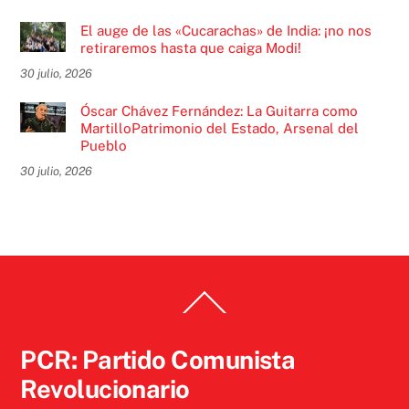
El auge de las «Cucarachas» de India: ¡no nos
retiraremos hasta que caiga Modi!
30 julio, 2026
Óscar Chávez Fernández: La Guitarra como
MartilloPatrimonio del Estado, Arsenal del
Pueblo
30 julio, 2026
Back
To
Top
PCR: Partido Comunista
Revolucionario