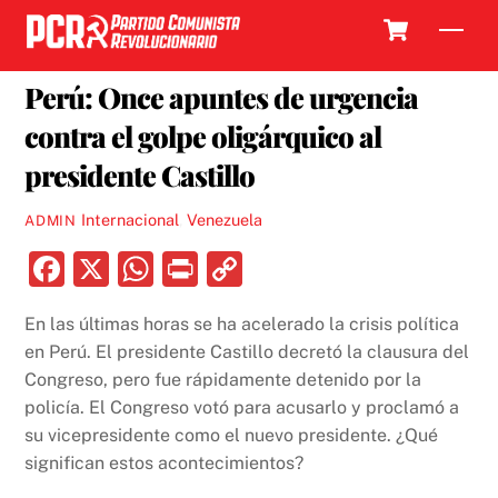
Skip
Cart
Men
to
7 DICIEMBRE, 2022
content
Perú: Once apuntes de urgencia
contra el golpe oligárquico al
presidente Castillo
Internacional
,
Venezuela
ADMIN
F
X
W
P
C
a
h
ri
o
En las últimas horas se ha acelerado la crisis política
c
at
nt
p
en Perú. El presidente Castillo decretó la clausura del
e
s
y
Congreso, pero fue rápidamente detenido por la
b
A
Li
policía. El Congreso votó para acusarlo y proclamó a
su vicepresidente como el nuevo presidente. ¿Qué
o
p
n
significan estos acontecimientos?
o
p
k