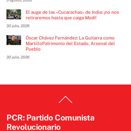
3 agosto, 2026
El auge de las «Cucarachas» de India: ¡no nos
retiraremos hasta que caiga Modi!
30 julio, 2026
Óscar Chávez Fernández: La Guitarra como
MartilloPatrimonio del Estado, Arsenal del
Pueblo
30 julio, 2026
Back
To
Top
PCR: Partido Comunista
Revolucionario