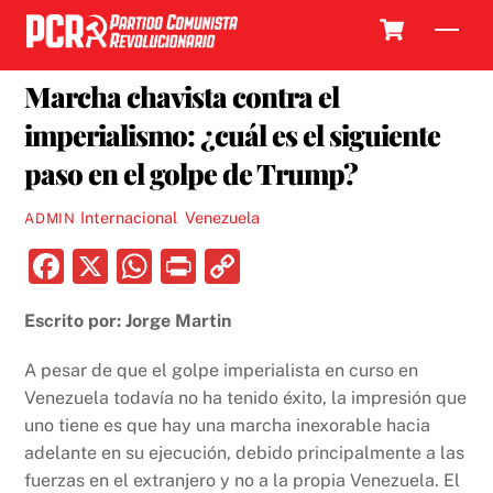
Skip
Cart
Men
to
10 FEBRERO, 2019
content
Marcha chavista contra el
imperialismo: ¿cuál es el siguiente
paso en el golpe de Trump?
Internacional
,
Venezuela
ADMIN
F
X
W
P
C
a
h
ri
o
Escrito por: Jorge Martin
c
at
nt
p
e
s
y
A pesar de que el golpe imperialista en curso en
b
A
Li
Venezuela todavía no ha tenido éxito, la impresión que
uno tiene es que hay una marcha inexorable hacia
o
p
n
adelante en su ejecución, debido principalmente a las
o
p
k
fuerzas en el extranjero y no a la propia Venezuela. El