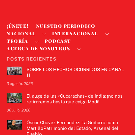
¡ÚNETE!
NUESTRO PERIODICO
NACIONAL
INTERNACIONAL
TEORÍA
PODCAST
ACERCA DE NOSOTROS
POSTS RECIENTES
SOBRE LOS HECHOS OCURRIDOS EN CANAL
11
3 agosto, 2026
El auge de las «Cucarachas» de India: ¡no nos
retiraremos hasta que caiga Modi!
30 julio, 2026
Óscar Chávez Fernández: La Guitarra como
MartilloPatrimonio del Estado, Arsenal del
Pueblo