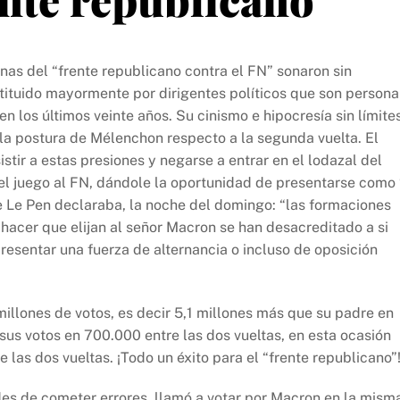
renas del “frente republicano contra el FN” sonaron sin
tituido mayormente por dirigentes políticos que son persona
 los últimos veinte años. Su cinismo e hipocresía sin límite
n la postura de Mélenchon respecto a la segunda vuelta. El
istir a estas presiones y negarse a entrar en el lodazal del
 el juego al FN, dándole la oportunidad de presentarse como 
e Le Pen declaraba, la noche del domingo: “las formaciones
hacer que elijan al señor Macron se han desacreditado a si
esentar una fuerza de alternancia o incluso de oposición
illones de votos, es decir 5,1 millones más que su padre en
us votos en 700.000 entre las dos vueltas, en esta ocasión
 las dos vueltas. ¡Todo un éxito para el “frente republicano”
des de cometer errores, llamó a votar por Macron en la mism