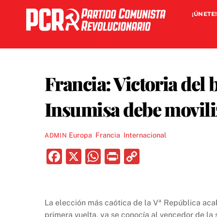
Skip
¡ÚNETE!
to
content
Francia: Victoria del
Insumisa debe moviliza
Europa
,
Francia
,
Internacional
ADMIN
F
X
W
P
C
a
h
ri
o
c
at
nt
p
e
s
y
La elección más caótica de la Vª República acab
primera vuelta, ya se conocía al vencedor de la 