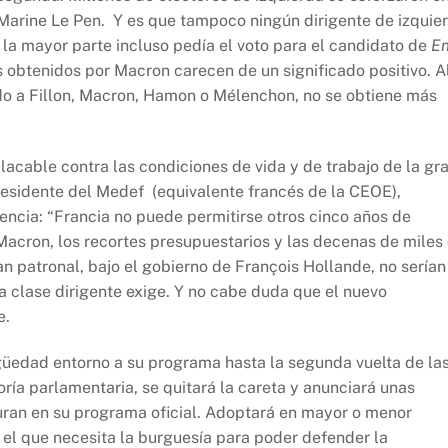
 Marine Le Pen. Y es que tampoco ningún dirigente de izquie
; la mayor parte incluso pedía el voto para el candidato de
E
 obtenidos por Macron carecen de un significado positivo. A
ido a Fillon, Macron, Hamon o Mélenchon, no se obtiene más
acable contra las condiciones de vida y de trabajo de la gr
 presidente del Medef (equivalente francés de la CEOE),
cia: “Francia no puede permitirse otros cinco años de
s Macron, los recortes presupuestarios y las decenas de miles
an patronal, bajo el gobierno de François Hollande, no serían
a clase dirigente exige. Y no cabe duda que el nuevo
e.
edad entorno a su programa hasta la segunda vuelta de la
oría parlamentaria, se quitará la careta y anunciará unas
uran en su programa oficial. Adoptará en mayor o menor
 el que necesita la burguesía para poder defender la