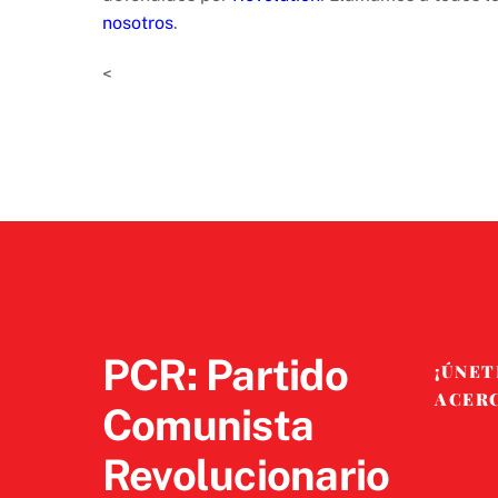
nosotros
.
<
PCR: Partido
¡ÚNET
ACER
Comunista
Revolucionario