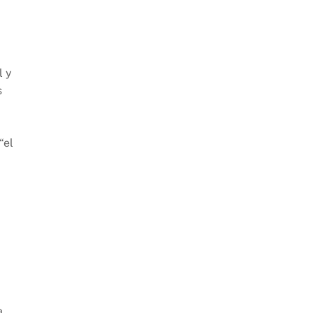
l y
s
“el
!
a