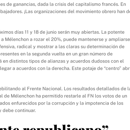
s de ganancias, dada la crisis del capitalismo francés. En
abajadores. ¡Las organizaciones del movimiento obrero han d
róximos días 11 y 18 de junio serán muy abiertas. La potente
o a Mélenchon a rozar el 20%, puede mantenerse y ampliarse
nsiva, radical y mostrar a las claras su determinación de
presentes en la segunda vuelta en un gran número de
rá en distintos tipos de alianzas y acuerdos dudosos con el
egar a acuerdos con la derecha. Este potaje de “centro” abr
ilitando al Frente Nacional. Los resultados detallados de l
l de Mélenchon ha permitido restarle al FN los votos de un
os enfurecidos por la corrupción y la impotencia de los
y debe continuar.
ente republicano”