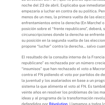
noche del 23 de abril. Explicaba que inmediat
empezaría a luchar en contra de su política. Per
menos de un mes, la primera vuelta de las elecc
enfrentamientos entre la derecha (En Marche! o 
posición sobre el “frente republicano”, deberá, 
circunscripciones donde la derecha se enfrente a
su posición en la segunda vuelta de las eleccio
propone “luchar” contra la derecha… salvo cuan
El resultado de la consulta interna de la Franci
republicano” es rechazada por un número crecie
“insumisos” que han rechazado el voto a Macron
contra el FN pidiendo el voto por partidos de d
la juventud y los asalariados en base a un progr
sistema la que alimenta el voto al FN. Es tambi
veinte años en resolver los problemas de las ma
ideas y al programa de la transformación revolu
defendidos por
Révolution
. Llamamos a todos l