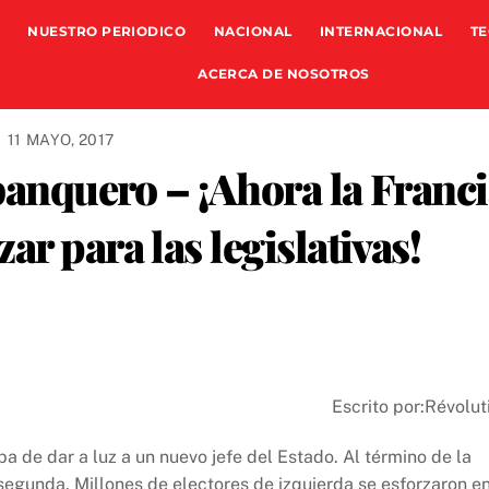
NUESTRO PERIODICO
NACIONAL
INTERNACIONAL
TE
ACERCA DE NOSOTROS
11 MAYO, 2017
 banquero – ¡Ahora la Franc
r para las legislativas!
Escrito por:Révolut
a de dar a luz a un nuevo jefe del Estado. Al término de la
segunda. Millones de electores de izquierda se esforzaron en