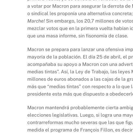
b
A
Li
a votar por Macron para asegurar la derrota de
o
p
n
o sindical les proponía una alternativa concreta
o
p
k
Marche!
Sin embargo, los 20,7 millones de votos
k
mezclar votos que en la primera vuelta habían 
que una masa informe, sin fisonomía de clase.
Macron se prepara para lanzar una ofensiva impl
mayoría de la población. El día 25 de abril, el
acompañaba su apoyo a Macron con una adverten
medias tintas”. Así, la Ley de Trabajo, las leye
millones de euros abonados a las cajas de la gr
más que “medias tintas” con respecto a lo que l
presidente esta más que dispuesto a obedecerl
Macron mantendrá probablemente cierta ambigü
elecciones legislativas. Luego, si logra una may
contrarreformas mucho severas que las que fig
medida el programa de François Fillon, es decir