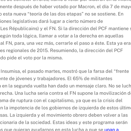
amente después de haber votado por Macron, el día 7 de may
o esta nueva “teoría de las dos etapas” no se sostiene. En
iones legislativas dará lugar a cierto número de
Les Républicains) y el FN. Si la dirección del PCF mantiene 
según toda lógica, llamar a votar a la derecha en aquellas
l FN, para, una vez más, cerrarle el paso a éste. Esta ya era
nes regionales de 2015. Resumiendo, la dirección del PCF
do pide el voto por la misma.
a Insumisa, el pasado martes, mostró que la farsa del “frente
nte de jóvenes y trabajadores. El 65% de militantes
 en la segunda vuelta han dado un mensaje claro. No se luc
erecha. Una lucha seria contra el FN supone la movilización d
ama de ruptura con el capitalismo, ya que es la crisis del
én la impotencia de los gobiernos de izquierda de estos últi
sas. La izquierda y el movimiento obrero deben volver a las
cionaria de la sociedad. Estas ideas y este programa serán
os que quieran ayudarnos en esta lucha a que se
unan a