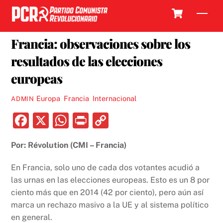
Skip
Cart
Men
to
31 MAYO, 2019
content
Francia: observaciones sobre los
resultados de las elecciones
europeas
Europa
,
Francia
,
Internacional
ADMIN
F
X
W
P
C
a
h
ri
o
Por: Révolution (CMI – Francia)
c
at
nt
p
e
s
y
En Francia, solo uno de cada dos votantes acudió a
b
A
Li
las urnas en las elecciones europeas. Esto es un 8 por
ciento más que en 2014 (42 por ciento), pero aún así
o
p
n
marca un rechazo masivo a la UE y al sistema político
o
p
k
en general.