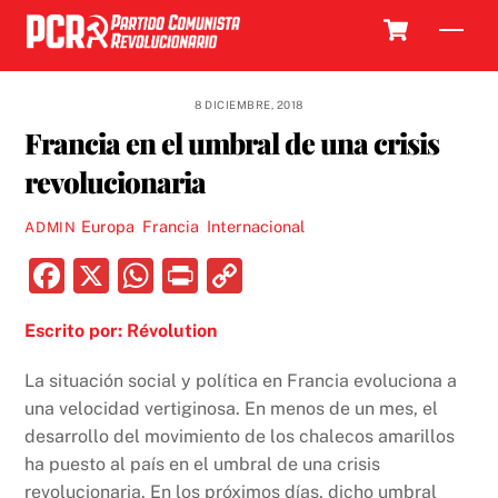
Skip
Cart
Men
to
content
8 DICIEMBRE, 2018
Francia en el umbral de una crisis
revolucionaria
Europa
,
Francia
,
Internacional
ADMIN
F
X
W
P
C
a
h
ri
o
Escrito por: Révolution
c
at
nt
p
e
s
y
La situación social y política en Francia evoluciona a
b
A
Li
una velocidad vertiginosa. En menos de un mes, el
desarrollo del movimiento de los chalecos amarillos
o
p
n
ha puesto al país en el umbral de una crisis
o
p
k
revolucionaria. En los próximos días, dicho umbral