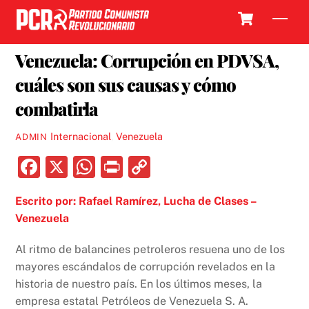
Skip
Cart
Men
to
18 DICIEMBRE, 2017
content
Venezuela: Corrupción en PDVSA,
cuáles son sus causas y cómo
combatirla
Internacional
,
Venezuela
ADMIN
F
X
W
P
C
a
h
ri
o
Escrito por: Rafael Ramírez, Lucha de Clases –
c
at
nt
p
Venezuela
e
s
y
b
A
Li
Al ritmo de balancines petroleros resuena uno de los
mayores escándalos de corrupción revelados en la
o
p
n
historia de nuestro país. En los últimos meses, la
o
p
k
empresa estatal Petróleos de Venezuela S. A.